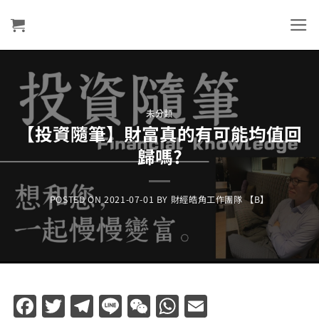
Skip
to
content
未分類
【投資隨筆】財富真的有可能均值回
歸嗎?
POSTED ON
2021-07-01
BY
財經皓角工作團隊 【B】
Facebook
Twitter
Telegram
Line
WeChat
WhatsApp
Email