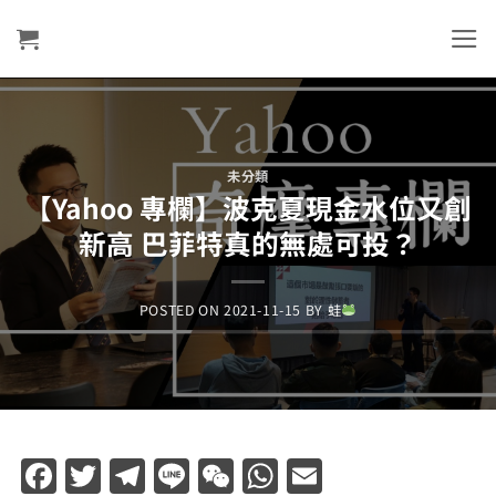
Skip
to
content
未分類
【Yahoo 專欄】波克夏現金水位又創
新高 巴菲特真的無處可投？
POSTED ON
2021-11-15
BY
蛙
Facebook
Twitter
Telegram
Line
WeChat
WhatsApp
Email