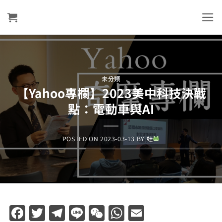
Skip
to
content
未分類
【Yahoo專欄】2023美中科技決戰
點：電動車與AI
POSTED ON
2023-03-13
BY
蛙
Facebook
Twitter
Telegram
Line
WeChat
WhatsApp
Email