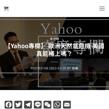
Skip
to
content
未分類
【Yahoo專欄】 歐洲天然氣危機 美國
真能補上嗎？
POSTED ON
2022-03-29
BY
蛙
Facebook
Twitter
Telegram
Line
WeChat
WhatsApp
Email