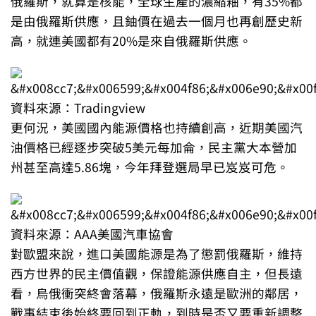
俄羅斯，就算是核能，全球生產的濃縮釉，有35%都
是由俄羅斯供應，且鈾價在過去一個月也再創歷史新
高，就連美國都有20%是來自俄羅斯供應。
資料來源：Tradingview
更何況，美國國內能源價格也持續創高，近期美國汽
油價格已經逐步突破5美元每加侖，民主黨大本營加
州甚至高達5.86塊，今年拜登選局早已岌岌可危。
資料來源：AAA美國汽車協會
對歐盟來說，進口美國能源是為了懲罰俄羅斯，維持
西方世界的民主價值觀，保證能源供應自主，但長遠
看，烏俄衝突終會落幕，俄羅斯永遠是歐洲的鄰居，
戰事結束後始終要回到正軌，到時是否又要重新調整