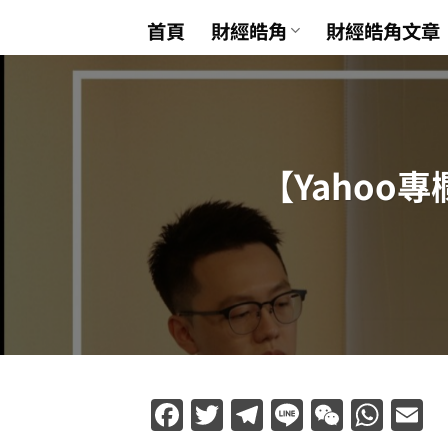
Skip
首頁
財經皓角
財經皓角文章
to
content
【Yahoo
Facebook
Twitter
Telegram
Line
WeCha
Wha
E