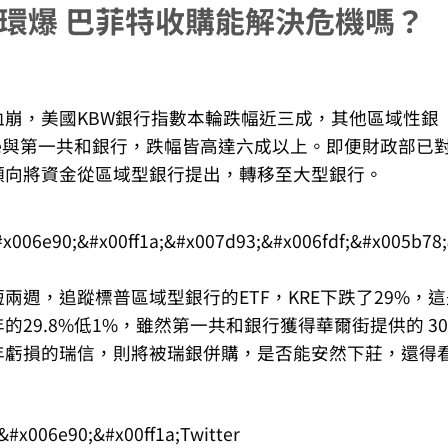
連環爆 巴菲特收購能解決危機嗎？
崩，美國KBW銀行指數本輪跌幅近三成，其他區域性銀
 Alliance與第一共和銀行，跌幅皆高達六成以上。即便財政部已
傾向將資金從區域型銀行提出，轉移至大型銀行。
週，追蹤標普區域型銀行的ETF，KRE下跌了29%，這
年的29.8%低1%，雖然第一共和銀行獲得華爾街提供的 30
年虧損的瑞信，則將被瑞銀併購，是否能安然下莊，還得