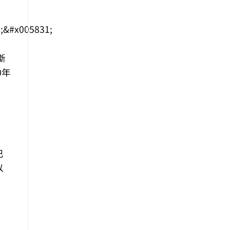
斷
0年
巴
以