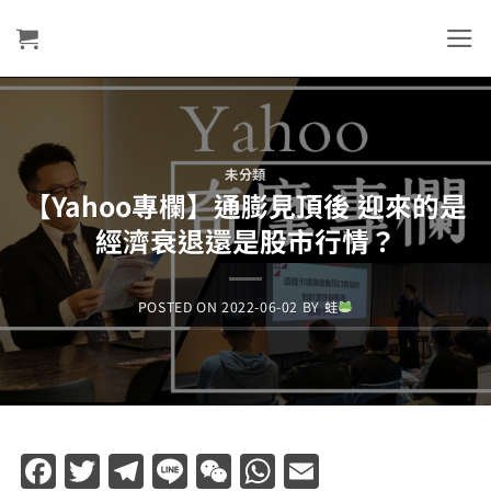
Skip
to
content
未分類
【Yahoo專欄】通膨見頂後 迎來的是
經濟衰退還是股市行情？
POSTED ON
2022-06-02
BY
蛙
Facebook
Twitter
Telegram
Line
WeChat
WhatsApp
Email