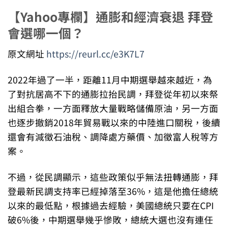
【Yahoo專欄】通膨和經濟衰退 拜登
會選哪一個？
原文網址
https://reurl.cc/e3K7L7
2022年過了一半，距離11月中期選舉越來越近，為
了對抗居高不下的通膨拉抬民調，拜登從年初以來祭
出組合拳，一方面釋放大量戰略儲備原油，另一方面
也逐步撤銷2018年貿易戰以來的中陸進口關稅，後續
還會有減徵石油稅、調降處方藥價、加徵富人稅等方
案。
不過，從民調顯示，這些政策似乎無法扭轉通膨，拜
登最新民調支持率已經掉落至36%，這是他擔任總統
以來的最低點，根據過去經驗，美國總統只要在CPI
破6%後，中期選舉幾乎慘敗，總統大選也沒有連任