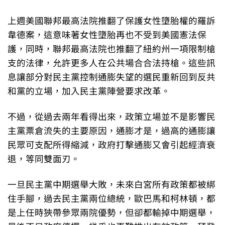
上週美國聯邦最高法院推翻了保護女性墮胎權的羅訴
韋德案，這意味著女性墮胎再也不受到美國憲法保
護，同時，聯邦最高法院也推翻了紐約州一項限制槍
支的法律，允許更多人在公共場合合法持槍。這些訊
息讓部分對民主黨控制通膨失望的選民重新回到反共
和黨的立場，加入民主黨陣營要求改革。
不過，從過去兩年看得出來，政策立場並不是影響民
主黨票倉流失的主要原因，通膨才是，過高的通膨讓
民眾可支配所得縮減，政府打擊通膨又會引起經濟衰
退，等同雙面刃。
一旦民主黨中期選舉大敗，未來白宮所有政策都被綁
住手腳，過去民主黨兩位總統，歐巴馬和柯林頓，都
是上任時狹帶參眾兩院優勢，但卻都輸掉中期選舉，