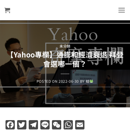
Skip
to
content
未分類
【Yahoo專欄】通膨和經濟衰退 拜登
會選哪一個？
POSTED ON
2022-06-30
BY
蛙
Facebook
Twitter
Telegram
Line
WeChat
WhatsApp
Email