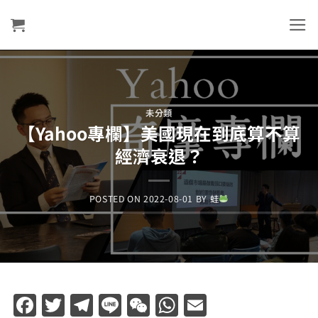
Skip
to
content
未分類
【Yahoo專欄】美國現在到底算不算
經濟衰退？
POSTED ON
2022-08-01
BY
蛙
Facebook
Twitter
Telegram
Line
WeChat
WhatsApp
Email