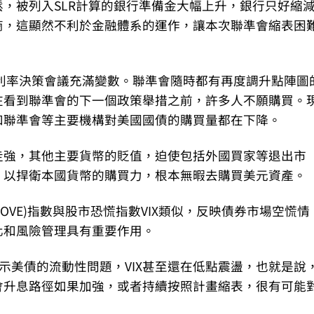
，被列入SLR計算的銀行準備金大幅上升，銀行只好縮
商，這顯然不利於金融體系的運作，讓本次聯準會縮表困
會利率決策會議充滿變數。聯準會隨時都有再度調升點陣圖
在看到聯準會的下一個政策舉措之前，許多人不願購買。
和聯準會等主要機構對美國國債的購買量都在下降。
走強，其他主要貨幣的貶值，迫使包括外國買家等退出市
，以捍衛本國貨幣的購買力，根本無暇去購買美元資產。
OVE)指數與股市恐慌指數VIX類似，反映債券市場空慌情
化和風險管理具有重要作用。
暗示美債的流動性問題，VIX甚至還在低點震盪，也就是說
會升息路徑如果加強，或者持續按照計畫縮表，很有可能