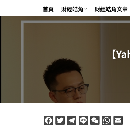
Skip
首頁
財經皓角
財經皓角文章
to
content
【Y
Facebook
Twitter
Telegram
Line
WeCha
Wha
E