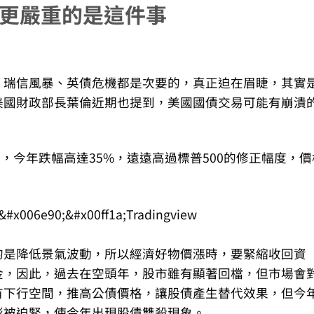
災更嚴重的是這件事
、瑞信風暴、英債危機都是次要的，真正迫在眉睫，其實
美國財政部長葉倫近期也提到，美國國債交易可能有崩潰
來看，今年跌幅高達35%，遠遠高過標普500的修正幅度，價
的是降低景氣波動，所以經濟好物價漲時，要緊縮收回資
金，因此，過去在空頭年，股市雖有顯著回檔，但市場會
有下行空間，推高公債價格，讓股債產生替代效果，但今
膨被迫緊，使今年出現股債雙殺現象。