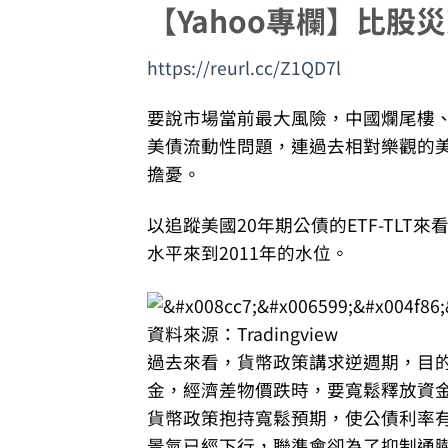
【Yahoo專欄】比股
https://reurl.cc/Z1QD7l
要說市場當前最大風險，中國爛尾樓
美債流動性問題，連過去相對樂觀的
擔憂。
以追蹤美國20年期公債的ETF-TLT
水平來到2011年的水位。
資料來源：Tradingview
過去來看，貨幣政策講求逆週期，目
金，經濟差物價跌時，要寬鬆釋放資
貨幣政策抱持寬鬆預期，使公債利率
景氣已經下行，聯準會卻為了抑制通