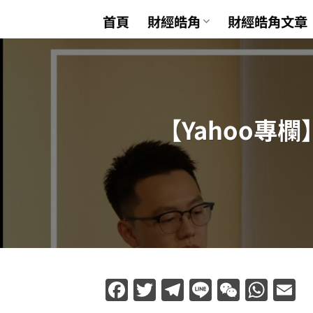
Skip
首頁
財經皓角
財經皓角文章
to
content
【Yahoo專
Facebook
Twitter
Telegram
Line
WeCha
Wha
E