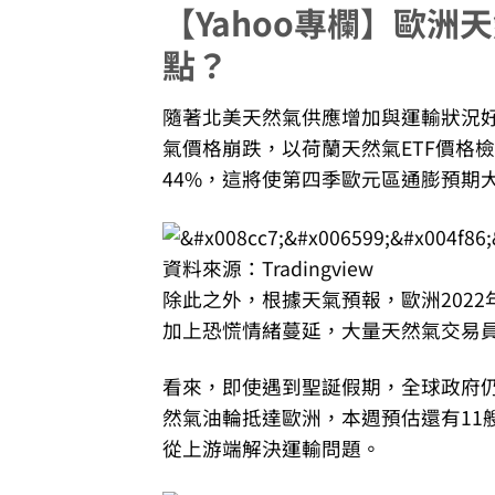
【Yahoo專欄】歐洲
點？
隨著北美天然氣供應增加與運輸狀況
氣價格崩跌，以荷蘭天然氣ETF價格檢
44%，這將使第四季歐元區通膨預期
資料來源：Tradingview
除此之外，根據天氣預報，歐洲202
加上恐慌情緒蔓延，大量天然氣交易
看來，即使遇到聖誕假期，全球政府仍
然氣油輪抵達歐洲，本週預估還有11
從上游端解決運輸問題。