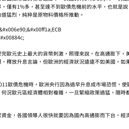
率，僅有1%多，甚至達不到歐債危機前的水平，也就是說
力道猛烈，純粹是原物料價格所推動。
歷完歐元史上最大的貨幣刺激，照理來說，在高通膨下，
模，釋放升息言論，但歐洲的經濟狀況遠遠不如美國，如
011歐債危機時，歐洲央行因為過早升息成市場恐慌，使
，何況歐元區經濟體相對複雜，一旦緊縮政策過猛，隨時
緊資金，各國領導人很快就要因為國內高通膨而下台，經