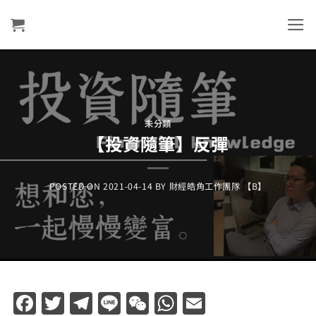
Skip
to
content
未分類
【投資隨筆】反彈
POSTED ON
2021-04-14
BY
財經皓角工作團隊 【B】
Facebook
Twitter
Telegram
Line
WeChat
WhatsApp
Email