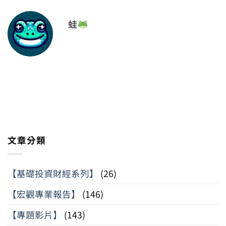
蛙
文章分類
【基礎投資財經系列】
(26)
【宏觀專業報告】
(146)
【專題影片】
(143)