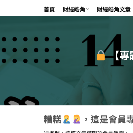
Skip
首頁
財經皓角
財經皓角文章
to
content
【專
糟糕
，這是會員