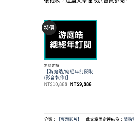
很抱歉，這篇文章僅限於會員參閱。
特價
定期定額
【游庭皓/總經年訂閱制
(影音製作)】
原
目
NT$
10,888
NT$
9,888
始
前
價
價
格：
格：
NT$10,888。
NT$9,888。
分類：
【專題影片】
此文章固定連結為：
請點