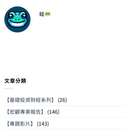
蛙
文章分類
【基礎投資財經系列】
(26)
【宏觀專業報告】
(146)
【專題影片】
(143)