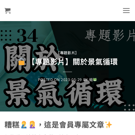
Skip
to
content
【專題影片】
【專題影片】關於景氣循環
POSTED ON
2023-05-29
BY
蛙
糟糕
，這是會員專屬文章