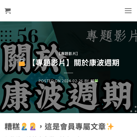
Skip
to
content
【專題影片】
【專題影片】關於康波週期
POSTED ON
2024-02-26
BY
蛙
糟糕
，這是會員專屬文章