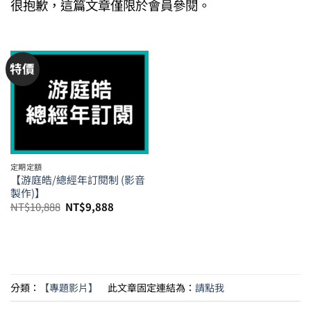
很抱歉，這篇文章僅限於會員參閱。
特價
定期定額
【游庭皓/總經年訂閱制 (影音
製作)】
原
目
NT$
10,888
NT$
9,888
始
前
價
價
格：
格：
NT$10,888。
NT$9,888。
分類：
【專題影片】
此文章固定連結為：
請點我