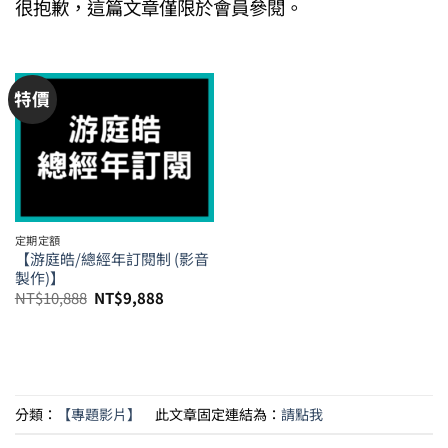
很抱歉，這篇文章僅限於會員參閱。
特價
定期定額
【游庭皓/總經年訂閱制 (影音
製作)】
原
目
NT$
10,888
NT$
9,888
始
前
價
價
格：
格：
NT$10,888。
NT$9,888。
分類：
【專題影片】
此文章固定連結為：
請點我