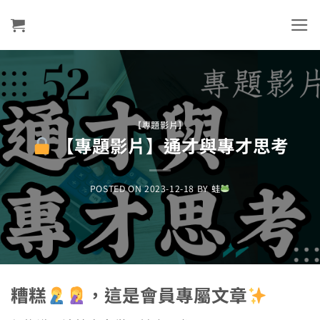
Skip
to
content
【專題影片】
【專題影片】通才與專才思考
POSTED ON
2023-12-18
BY
蛙
糟糕
，這是會員專屬文章