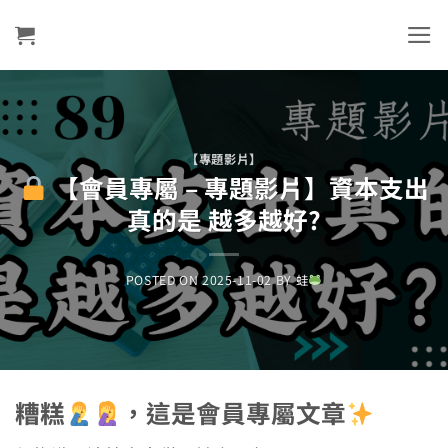
Skip
to
content
【專題影片】
【會員專屬 – 專題影片】資本支出
真的是 越多越好?
POSTED ON
2025-11-02
BY
蛙
糟糕
，這是會員專屬文章