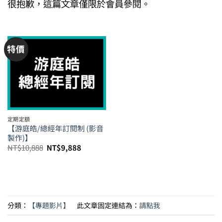
很抱歉，這篇文章僅限於會員參閱。
特價
定期定額
【游庭皓/總經年訂閱制 (影音
製作)】
原
目
NT$
10,888
NT$
9,888
始
前
價
價
格：
格：
NT$10,888。
NT$9,888。
分類：
【專題影片】
此文章固定連結為：
請點我