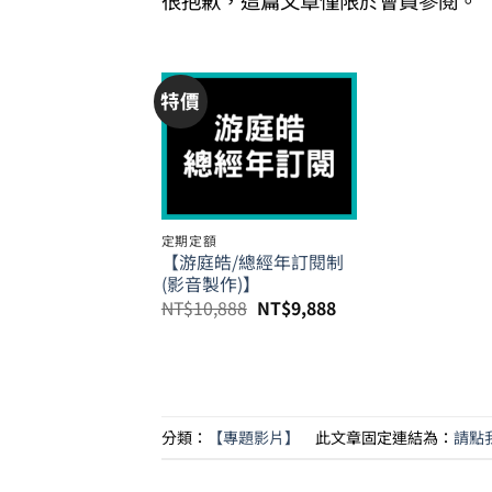
很抱歉，這篇文章僅限於會員參閱。
特價
定期定額
【游庭皓/總經年訂閱制
(影音製作)】
原
目
NT$
10,888
NT$
9,888
始
前
價
價
格：
格：
NT$10,888。
NT$9,888。
分類：
【專題影片】
此文章固定連結為：
請點