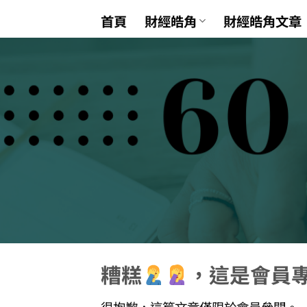
Skip
首頁
財經皓角
財經皓角文章
to
content
糟糕
，這是會員