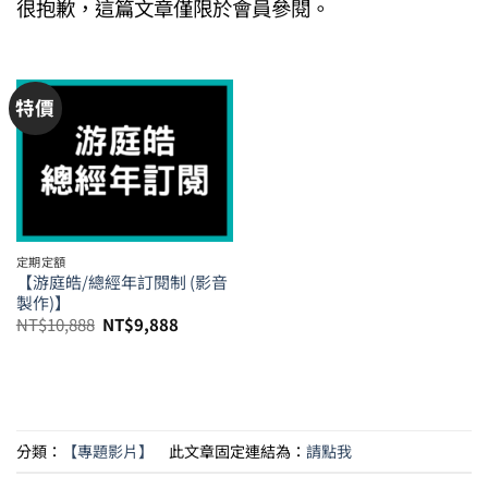
很抱歉，這篇文章僅限於會員參閱。
特價
定期定額
【游庭皓/總經年訂閱制 (影音
製作)】
原
目
NT$
10,888
NT$
9,888
始
前
價
價
格：
格：
NT$10,888。
NT$9,888。
分類：
【專題影片】
此文章固定連結為：
請點我