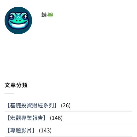
蛙
文章分類
【基礎投資財經系列】
(26)
【宏觀專業報告】
(146)
【專題影片】
(143)