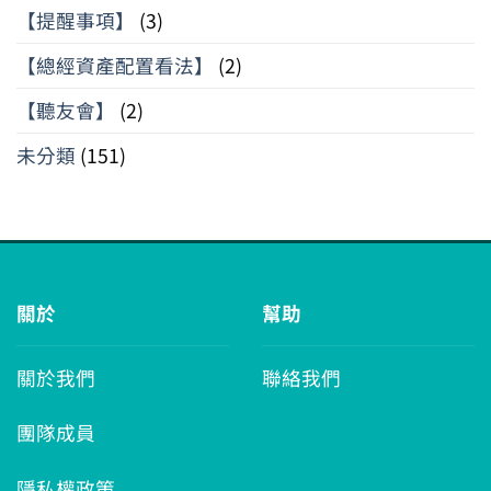
【提醒事項】
(3)
【總經資產配置看法】
(2)
【聽友會】
(2)
未分類
(151)
關於
幫助
關於我們
聯絡我們
團隊成員
隱私權政策