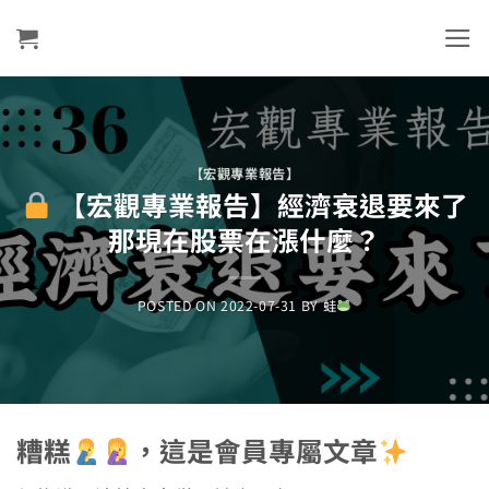
Skip
to
content
【宏觀專業報告】
【宏觀專業報告】經濟衰退要來了
那現在股票在漲什麼？
POSTED ON
2022-07-31
BY
蛙
糟糕
，這是會員專屬文章