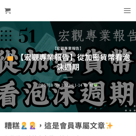
Skip
to
content
【宏觀專業報告】
【宏觀專業報告】從加密貨幣看泡
沫週期
POSTED ON
2022-11-14
BY
蛙
糟糕
，這是會員專屬文章