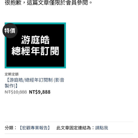
很抱歉，這篇文章僅限於會員參閱。
特價
定期定額
【游庭皓/總經年訂閱制 (影音
製作)】
原
目
NT$
10,888
NT$
9,888
始
前
價
價
格：
格：
NT$10,888。
NT$9,888。
分類：
【宏觀專業報告】
此文章固定連結為：
請點我