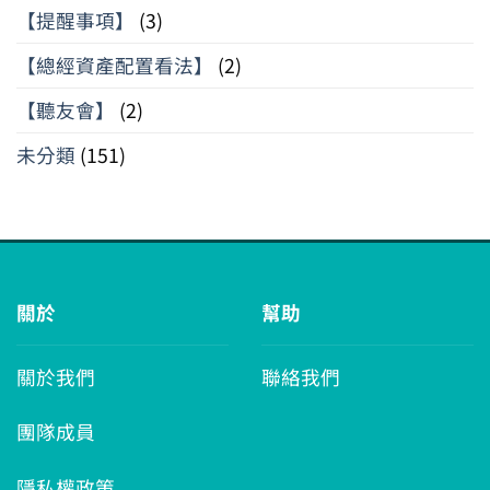
【提醒事項】
(3)
【總經資產配置看法】
(2)
【聽友會】
(2)
未分類
(151)
關於
幫助
關於我們
聯絡我們
團隊成員
隱私權政策