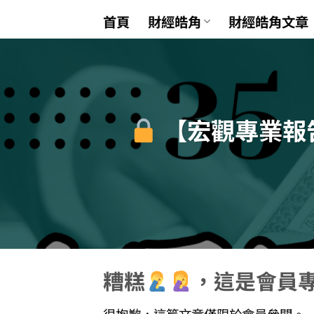
Skip
首頁
財經皓角
財經皓角文章
to
content
【宏觀專業報
糟糕
，這是會員