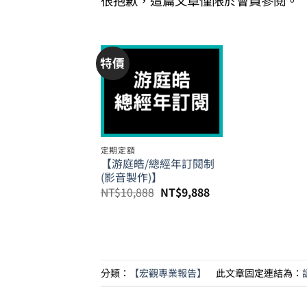
很抱歉，這篇文章僅限於會員參閱。
特價
定期定額
【游庭皓/總經年訂閱制
(影音製作)】
原
目
NT$
10,888
NT$
9,888
始
前
價
價
格：
格：
NT$10,888。
NT$9,888。
分類：
【宏觀專業報告】
此文章固定連結為：