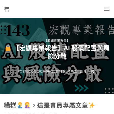
Skip
to
content
【宏觀專業報告】
【宏觀專業報告】AI 股債配置與風
險分散
POSTED ON
2026-06-21
BY
財經皓角工作團隊 【B】
糟糕
，這是會員專屬文章