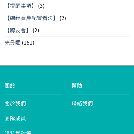
【提醒事項】
(3)
【總經資產配置看法】
(2)
【聽友會】
(2)
未分類
(151)
關於
幫助
關於我們
聯絡我們
團隊成員
隱私權政策