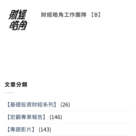
財經皓角工作團隊 【B】
文章分類
【基礎投資財經系列】
(26)
【宏觀專業報告】
(146)
【專題影片】
(143)