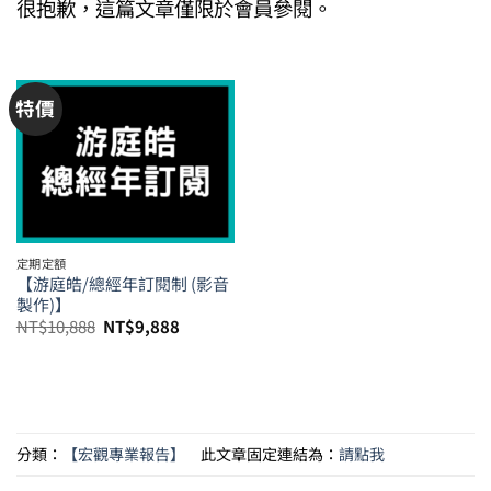
很抱歉，這篇文章僅限於會員參閱。
特價
定期定額
【游庭皓/總經年訂閱制 (影音
製作)】
原
目
NT$
10,888
NT$
9,888
始
前
價
價
格：
格：
NT$10,888。
NT$9,888。
分類：
【宏觀專業報告】
此文章固定連結為：
請點我