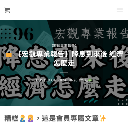
Skip
to
content
【宏觀專業報告】
【宏觀專業報告】降息到來後 經濟
怎麼走
POSTED ON
2024-08-26
BY
蛙
糟糕
，這是會員專屬文章