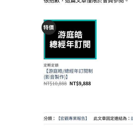
很抱歉，這篇文章僅限於會員參閱。
特價
定期定額
【游庭皓/總經年訂閱制
(影音製作)】
原
目
NT$
10,888
NT$
9,888
始
前
價
價
格：
格：
NT$10,888。
NT$9,888。
分類：
【宏觀專業報告】
此文章固定連結為：