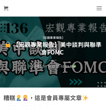
Skip
to
content
【宏觀專業報告】
【宏觀專業報告】美中談判與聯準
會FOMC
POSTED ON
2025-11-02
BY
蛙
糟糕
，這是會員專屬文章