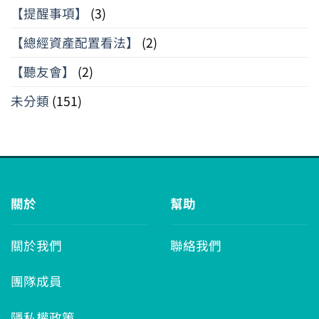
【提醒事項】
(3)
【總經資產配置看法】
(2)
【聽友會】
(2)
未分類
(151)
關於
幫助
關於我們
聯絡我們
團隊成員
隱私權政策