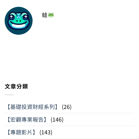
蛙
文章分類
【基礎投資財經系列】
(26)
【宏觀專業報告】
(146)
【專題影片】
(143)