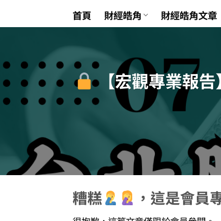
Skip
首頁
財經皓角
財經皓角文章
to
content
【宏觀專業報告
糟糕
，這是會員