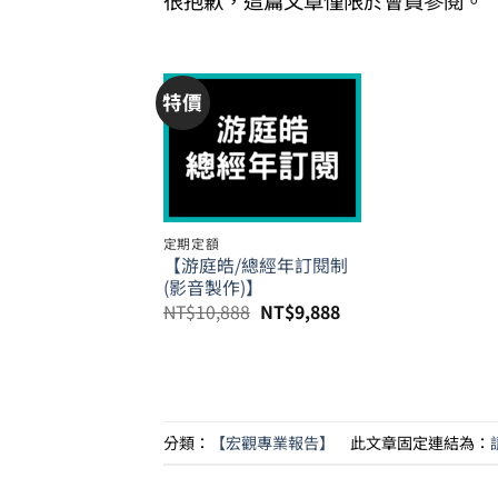
很抱歉，這篇文章僅限於會員參閱。
特價
定期定額
【游庭皓/總經年訂閱制
(影音製作)】
原
目
NT$
10,888
NT$
9,888
始
前
價
價
格：
格：
NT$10,888。
NT$9,888。
分類：
【宏觀專業報告】
此文章固定連結為：