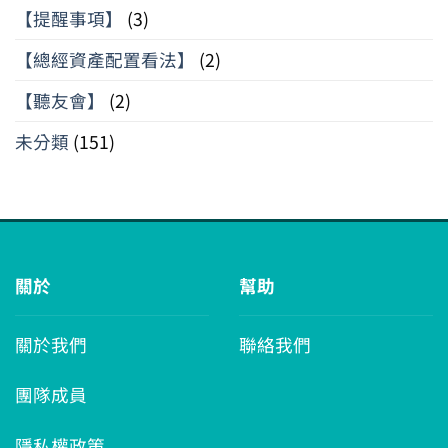
【提醒事項】
(3)
【總經資產配置看法】
(2)
【聽友會】
(2)
未分類
(151)
關於
幫助
關於我們
聯絡我們
團隊成員
隱私權政策