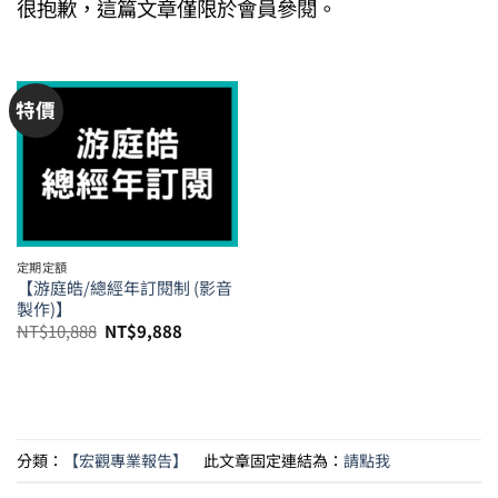
很抱歉，這篇文章僅限於會員參閱。
特價
定期定額
【游庭皓/總經年訂閱制 (影音
製作)】
原
目
NT$
10,888
NT$
9,888
始
前
價
價
格：
格：
NT$10,888。
NT$9,888。
分類：
【宏觀專業報告】
此文章固定連結為：
請點我