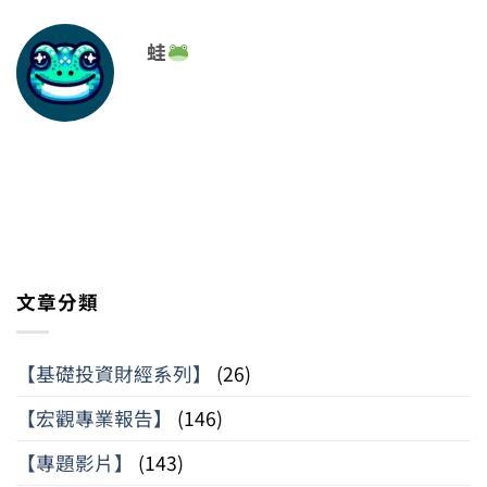
蛙
文章分類
【基礎投資財經系列】
(26)
【宏觀專業報告】
(146)
【專題影片】
(143)