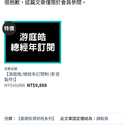
很抱歉，這篇文章僅限於會員參閱。
特價
定期定額
【游庭皓/總經年訂閱制 (影音
製作)】
原
目
NT$
10,888
NT$
9,888
始
前
價
價
格：
格：
NT$10,888。
NT$9,888。
分類：
【基礎投資財經系列】
此文章固定連結為：
請點我