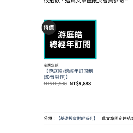
很抱歉，這篇文章僅限於會員參閱。
特價
定期定額
【游庭皓/總經年訂閱制
(影音製作)】
原
目
NT$
10,888
NT$
9,888
始
前
價
價
格：
格：
NT$10,888。
NT$9,888。
分類：
【基礎投資財經系列】
此文章固定連結