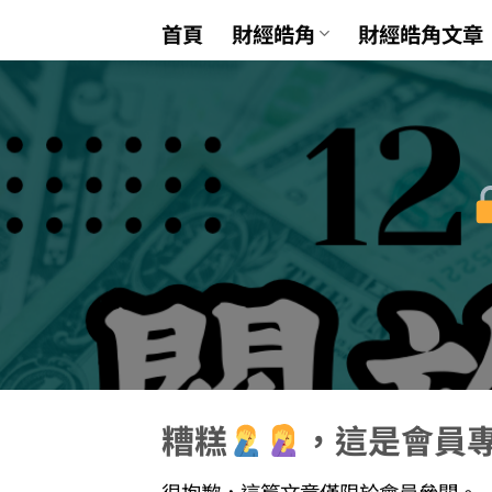
Skip
首頁
財經皓角
財經皓角文章
to
content
糟糕
，這是會員