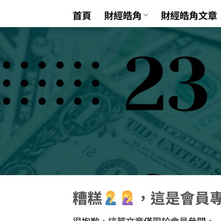
Skip
首頁
財經皓角
財經皓角文章
to
content
糟糕
，這是會員