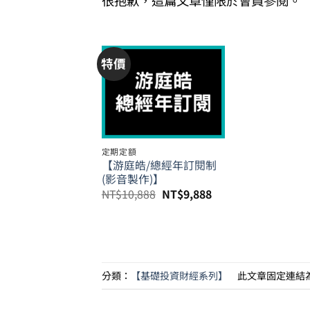
很抱歉，這篇文章僅限於會員參閱。
特價
定期定額
【游庭皓/總經年訂閱制
(影音製作)】
原
目
NT$
10,888
NT$
9,888
始
前
價
價
格：
格：
NT$10,888。
NT$9,888。
分類：
【基礎投資財經系列】
此文章固定連結