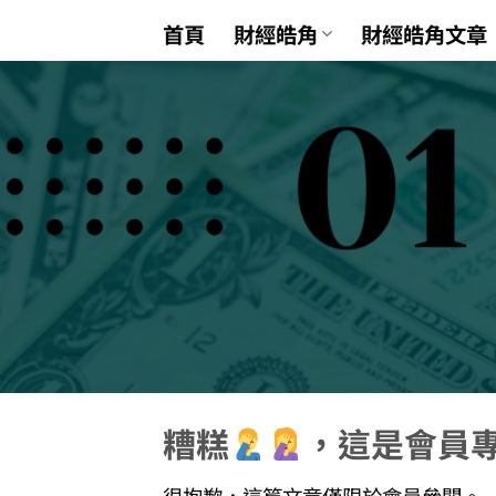
Skip
首頁
財經皓角
財經皓角文章
to
content
糟糕
，這是會員