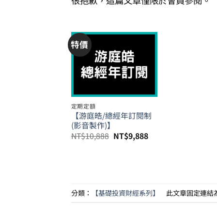
很抱歉，這篇文章僅限於會員參閱。
特價
定期定額
【游庭皓/總經年訂閱制
(影音製作)】
原
目
NT$
10,888
NT$
9,888
始
前
價
價
格：
格：
NT$10,888。
NT$9,888。
分類：
【基礎投資財經系列】
此文章固定連結