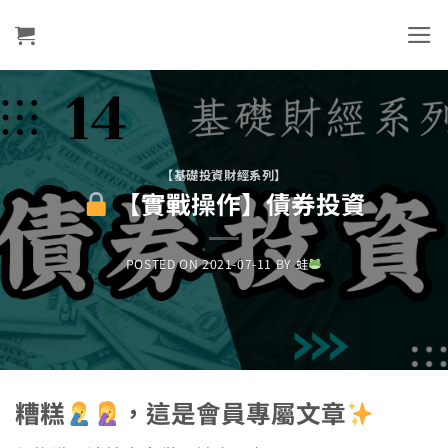
Skip
to
content
【基礎投資財經系列】
【實戰操作】債券投資
POSTED ON
2021-07-11
BY
蛙
糟糕
，這是會員專屬文章