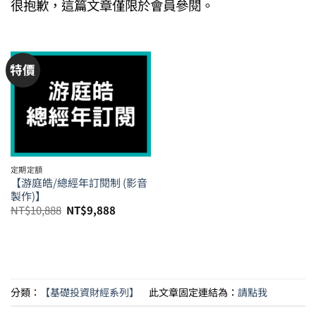
很抱歉，這篇文章僅限於會員參閱。
特價
定期定額
【游庭皓/總經年訂閱制 (影音
製作)】
原
目
NT$
10,888
NT$
9,888
始
前
價
價
格：
格：
NT$10,888。
NT$9,888。
分類：
【基礎投資財經系列】
此文章固定連結為：
請點我